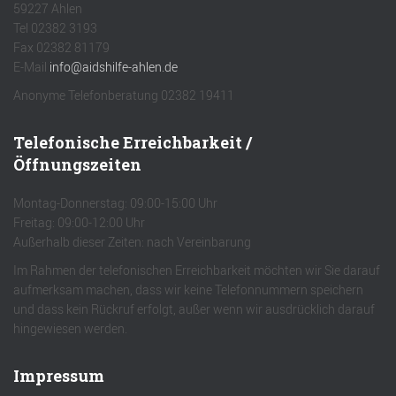
59227 Ahlen
Tel 02382 3193
Fax 02382 81179
E-Mail
info@aidshilfe-ahlen.de
Anonyme Telefonberatung 02382 19411
Telefonische Erreichbarkeit /
Öffnungszeiten
Montag-Donnerstag: 09:00-15:00 Uhr
Freitag: 09:00-12:00 Uhr
Außerhalb dieser Zeiten: nach Vereinbarung
Im Rahmen der telefonischen Erreichbarkeit möchten wir Sie darauf
aufmerksam machen, dass wir keine Telefonnummern speichern
und dass kein Rückruf erfolgt, außer wenn wir ausdrücklich darauf
hingewiesen werden.
Impressum