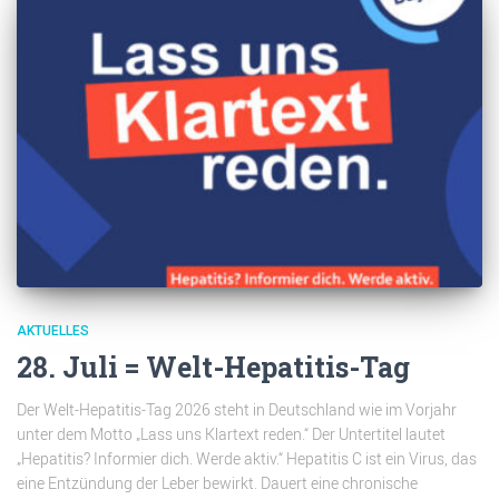
AKTUELLES
28. Juli = Welt-Hepatitis-Tag
Der Welt-Hepatitis-Tag 2026 steht in Deutschland wie im Vorjahr
unter dem Motto „Lass uns Klartext reden.“ Der Untertitel lautet
„Hepatitis? Informier dich. Werde aktiv.“ Hepatitis C ist ein Virus, das
eine Entzündung der Leber bewirkt. Dauert eine chronische