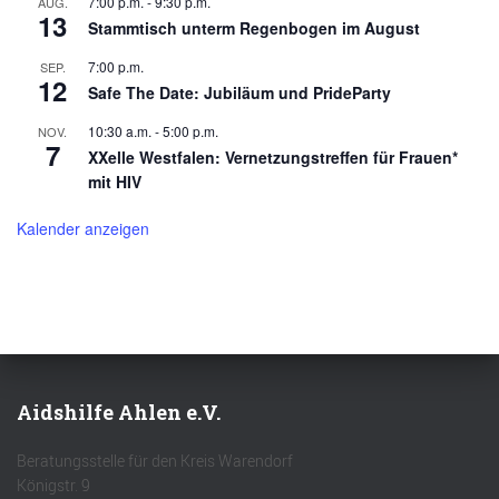
7:00 p.m.
-
9:30 p.m.
AUG.
13
Stammtisch unterm Regenbogen im August
7:00 p.m.
SEP.
12
Safe The Date: Jubiläum und PrideParty
10:30 a.m.
-
5:00 p.m.
NOV.
7
XXelle Westfalen: Vernetzungstreffen für Frauen*
mit HIV
Kalender anzeigen
Aidshilfe Ahlen e.V.
Beratungsstelle für den Kreis Warendorf
Königstr. 9