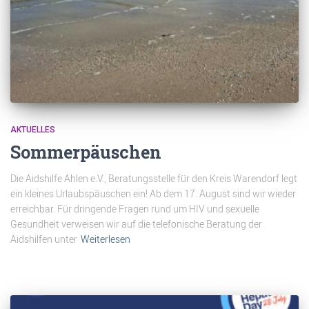
AKTUELLES
Sommerpäuschen
Die Aidshilfe Ahlen e.V., Beratungsstelle für den Kreis Warendorf legt
ein kleines Urlaubspäuschen ein! Ab dem 17. August sind wir wieder
erreichbar. Für dringende Fragen rund um HIV und sexuelle
Gesundheit verweisen wir auf die telefonische Beratung der
Aidshilfen unter
Weiterlesen