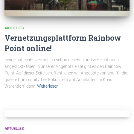
AKTUELLES
Vernetzungsplattform Rainbow
Point online!
Einige haben ihn vermutlich schon gesehen und vielleicht auch
angeklickt? Oben in unserer Angebotsleiste gibt es den Rainbow
Point! Auf dieser Seite veröffentlichen wir Angebote von und für die
queere Community. Der Fokus liegt auf Angeboten im Kreis
Warendorf, denn
Weiterlesen
AKTUELLES