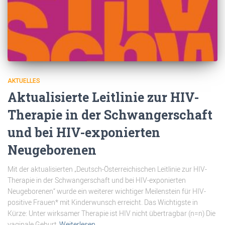
AKTUELLES
Aktualisierte Leitlinie zur HIV-
Therapie in der Schwangerschaft
und bei HIV-exponierten
Neugeborenen
Mit der aktualisierten „Deutsch-Österreichischen Leitlinie zur HIV-
Therapie in der Schwangerschaft und bei HIV-exponierten
Neugeborenen“ wurde ein weiterer wichtiger Meilenstein für HIV-
positive Frauen* mit Kinderwunsch erreicht. Das Wichtigste in
Kürze: Unter wirksamer Therapie ist HIV nicht übertragbar (n=n) Die
vaginale Geburt
Weiterlesen