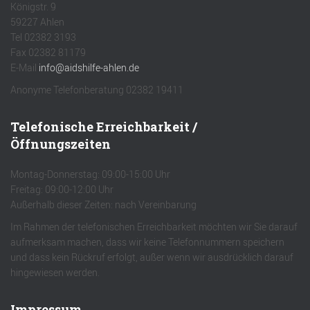
Königstr. 9
59227 Ahlen
Tel 02382 3193
Fax 02382 81179
E-Mail
info@aidshilfe-ahlen.de
Anonyme Telefonberatung 02382 19411
Telefonische Erreichbarkeit /
Öffnungszeiten
Montag-Donnerstag: 09:00-15:00 Uhr
Freitag: 09:00-12:00 Uhr
Außerhalb dieser Zeiten: nach Vereinbarung
Im Rahmen der telefonischen Erreichbarkeit möchten wir Sie darauf
aufmerksam machen, dass wir keine Telefonnummern speichern
und dass kein Rückruf erfolgt, außer wenn wir ausdrücklich darauf
hingewiesen werden.
Impressum