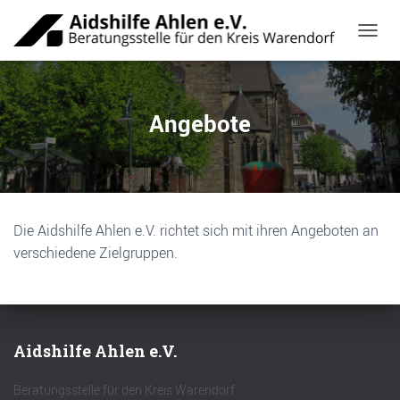
NAVIG
Angebote
Die Aidshilfe Ahlen e.V. richtet sich mit ihren Angeboten an
verschiedene Zielgruppen.
Aidshilfe Ahlen e.V.
Beratungsstelle für den Kreis Warendorf