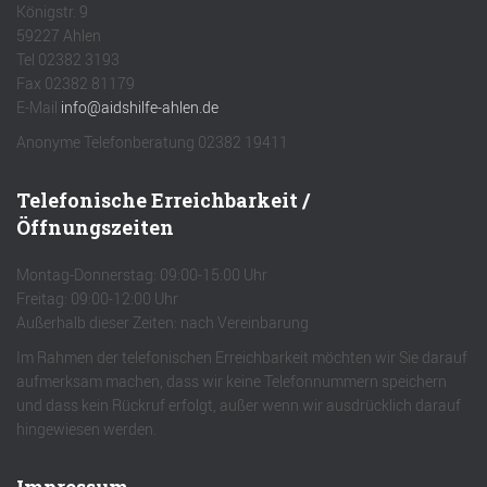
Königstr. 9
59227 Ahlen
Tel 02382 3193
Fax 02382 81179
E-Mail
info@aidshilfe-ahlen.de
Anonyme Telefonberatung 02382 19411
Telefonische Erreichbarkeit /
Öffnungszeiten
Montag-Donnerstag: 09:00-15:00 Uhr
Freitag: 09:00-12:00 Uhr
Außerhalb dieser Zeiten: nach Vereinbarung
Im Rahmen der telefonischen Erreichbarkeit möchten wir Sie darauf
aufmerksam machen, dass wir keine Telefonnummern speichern
und dass kein Rückruf erfolgt, außer wenn wir ausdrücklich darauf
hingewiesen werden.