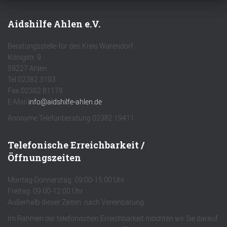
Aidshilfe Ahlen e.V.
Beratungsstelle für den Kreis Warendorf
Königstr. 9
59227 Ahlen
Tel 02382 3193
Fax 02382 81179
E-Mail
info@aidshilfe-ahlen.de
Anonyme Telefonberatung 02382 19411
Telefonische Erreichbarkeit /
Öffnungszeiten
Montag-Donnerstag: 09:00-15:00 Uhr
Freitag: 09:00-12:00 Uhr
Außerhalb dieser Zeiten: nach Vereinbarung
Im Rahmen der telefonischen Erreichbarkeit möchten wir Sie darauf