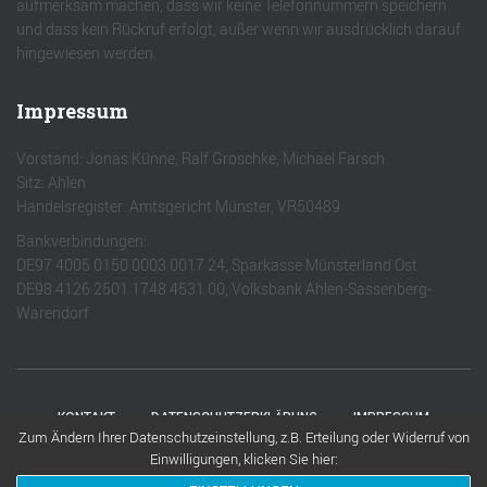
aufmerksam machen, dass wir keine Telefonnummern speichern
und dass kein Rückruf erfolgt, außer wenn wir ausdrücklich darauf
hingewiesen werden.
Impressum
Vorstand: Jonas Künne, Ralf Groschke, Michael Farsch
Sitz: Ahlen
Handelsregister: Amtsgericht Münster, VR50489
Bankverbindungen:
DE97 4005 0150 0003 0017 24, Sparkasse Münsterland Ost
DE98 4126 2501 1748 4531 00, Volksbank Ahlen-Sassenberg-
Warendorf
KONTAKT
DATENSCHUTZERKLÄRUNG
IMPRESSUM
Zum Ändern Ihrer Datenschutzeinstellung, z.B. Erteilung oder Widerruf von
Einwilligungen, klicken Sie hier:
Hestia | Entwickelt von
ThemeIsle