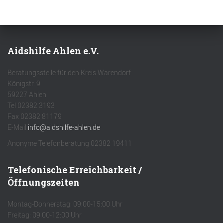
Aidshilfe Ahlen e.V.
Beratungsstelle für den Kreis Warendorf
Königstr. 9
59227 Ahlen
Tel 02382 3193
Fax 02382 81179
E-Mail
info@aidshilfe-ahlen.de
Anonyme Telefonberatung 02382 19411
Telefonische Erreichbarkeit /
Öffnungszeiten
Montag-Donnerstag: 09:00-15:00 Uhr
Freitag: 09:00-12:00 Uhr