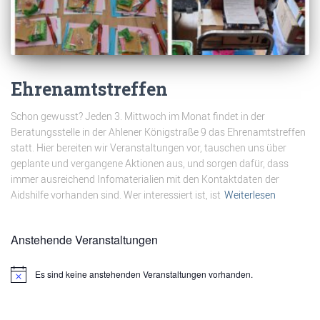
Ehrenamtstreffen
Schon gewusst? Jeden 3. Mittwoch im Monat findet in der
Beratungsstelle in der Ahlener Königstraße 9 das Ehrenamtstreffen
statt. Hier bereiten wir Veranstaltungen vor, tauschen uns über
geplante und vergangene Aktionen aus, und sorgen dafür, dass
immer ausreichend Infomaterialien mit den Kontaktdaten der
Aidshilfe vorhanden sind. Wer interessiert ist, ist
Weiterlesen
Anstehende Veranstaltungen
Es sind keine anstehenden Veranstaltungen vorhanden.
Hinweis