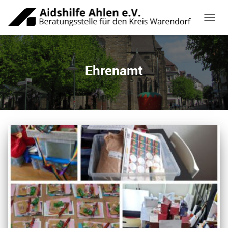
NAVIG
Ehrenamt