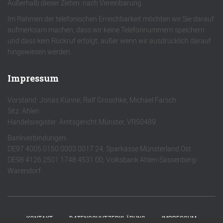
Außerhalb dieser Zeiten: nach Vereinbarung
Im Rahmen der telefonischen Erreichbarkeit möchten wir Sie darauf
aufmerksam machen, dass wir keine Telefonnummern speichern
und dass kein Rückruf erfolgt, außer wenn wir ausdrücklich darauf
hingewiesen werden.
Impressum
Vorstand: Jonas Künne, Ralf Groschke, Michael Farsch
Sitz: Ahlen
Handelsregister: Amtsgericht Münster, VR50489
Bankverbindungen:
DE97 4005 0150 0003 0017 24, Sparkasse Münsterland Ost
DE98 4126 2501 1748 4531 00, Volksbank Ahlen-Sassenberg-
Warendorf
KONTAKT
DATENSCHUTZERKLÄRUNG
IMPRESSUM